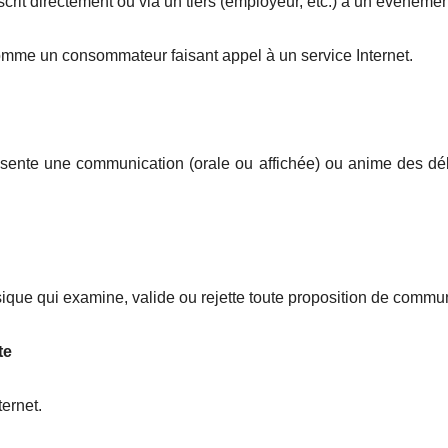
crit directement ou via un tiers (employeur, etc.) à un évènemen
comme un consommateur faisant appel à un service Internet.
sente une communication (orale ou affichée) ou anime des déb
ue qui examine, valide ou rejette toute proposition de communi
te
ternet.